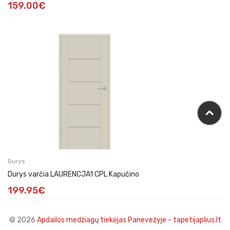
159.00
€
Durys
Durys varčia LAURENCJA1 CPL Kapučino
199.95
€
© 2026
Apdailos medžiagų tiekėjas Panevežyje - tapetijaplius.lt