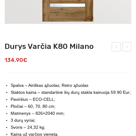
Durys Varčia K80 Milano
FE
ury
134.90
€
Ede
s
n
Var
Lim
čia
Spalva – Airiškas ąžuolas; Retro ąžuolas
e
K80
Staktos kaina – standartinė šių durų stakta kainuoja 59.90 Eur;
tap
Mila
Paviršius – ECO-CELL;
eta
no 1
Pločiai – 60, 70, 80 cm;
Matmenys – 826×2040 mm;
s
3 durų vyriai;
Svoris – 24,32 kg;
Kaina už varčios vienetą.