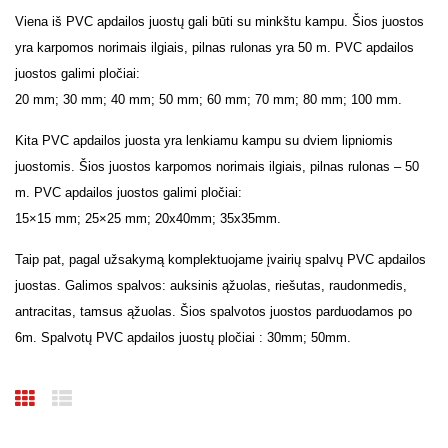
Viena iš PVC apdailos juostų gali būti su minkštu kampu. Šios juostos
yra karpomos norimais ilgiais, pilnas rulonas yra 50 m. PVC apdailos
juostos galimi pločiai:
20 mm; 30 mm; 40 mm; 50 mm; 60 mm; 70 mm; 80 mm; 100 mm.
Kita PVC apdailos juosta yra lenkiamu kampu su dviem lipniomis
juostomis. Šios juostos karpomos norimais ilgiais, pilnas rulonas – 50
m. PVC apdailos juostos galimi pločiai:
15×15 mm; 25×25 mm; 20x40mm; 35x35mm.
Taip pat, pagal užsakymą komplektuojame įvairių spalvų PVC apdailos
juostas. Galimos spalvos: auksinis ąžuolas, riešutas, raudonmedis,
antracitas, tamsus ąžuolas. Šios spalvotos juostos parduodamos po
6m. Spalvotų PVC apdailos juostų pločiai : 30mm; 50mm.