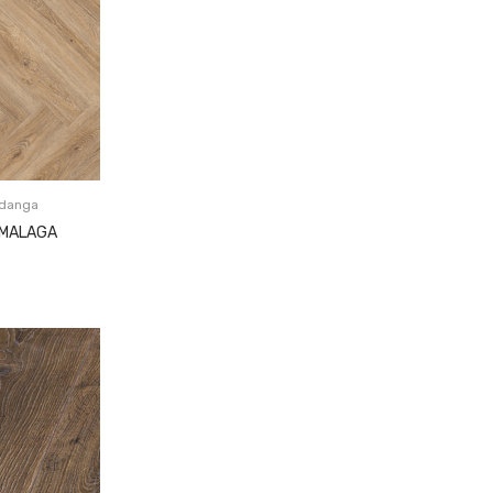
ų danga
k MALAGA