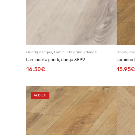
,
Grindų dangos
Laminuota grindų danga
Grindų da
Laminuota grindų danga 3899
Laminuot
16.50
€
15.95
€
AKCIJA!