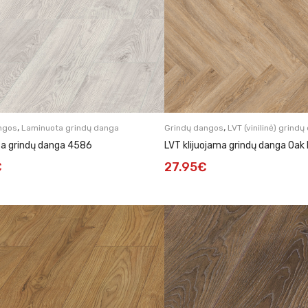
,
,
ngos
Laminuota grindų danga
Grindų dangos
LVT (vinilinė) grind
a grindų danga 4586
LVT klijuojama grindų danga Oa
€
27.95
€