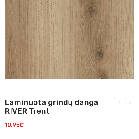
Laminuota grindų danga
RIVER Trent
ami
ami
nuo
nuo
10.95
€
ta
ta
grin
grin