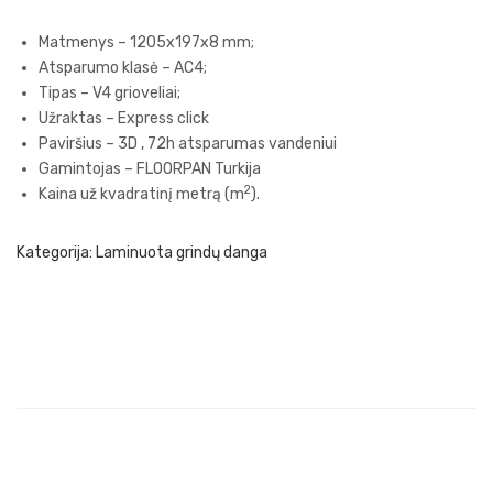
dų
dų
Matmenys – 1205x197x8 mm;
dan
dan
Atsparumo klasė – AC4;
ga
ga
Tipas – V4 grioveliai;
RIV
ELI
Užraktas – Express click
Paviršius – 3D , 72h atsparumas vandeniui
ER
TE
Gamintojas – FLOORPAN Turkija
Tigr
XL
2
Kaina už kvadratinį metrą (m
).
is
Dev
ine
Kategorija:
Laminuota grindų danga