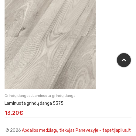
,
Grindų dangos
Laminuota grindų danga
Laminuota grindų danga 5375
13.20
€
© 2026
Apdailos medžiagų tiekėjas Panevežyje - tapetijaplius.lt