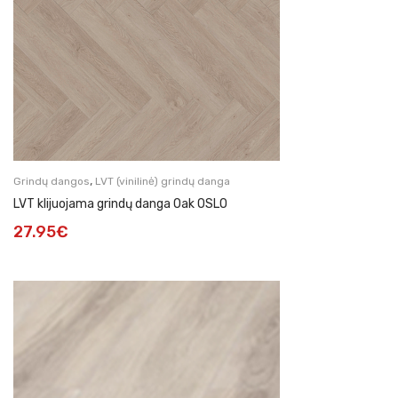
,
Grindų dangos
LVT (vinilinė) grindų danga
LVT klijuojama grindų danga Oak OSLO
27.95
€