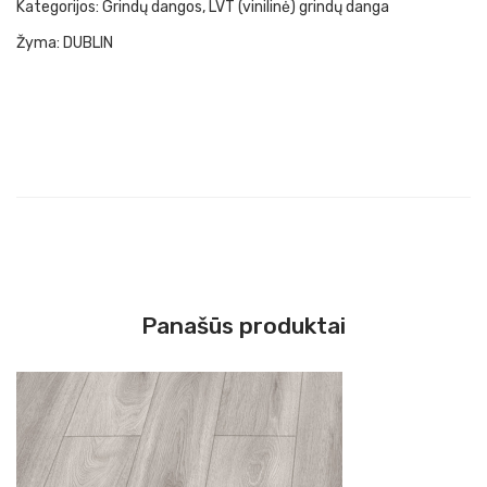
Kategorijos:
Grindų dangos
,
LVT (vinilinė) grindų danga
LA
Žyma:
DUBLIN
GA
Panašūs produktai