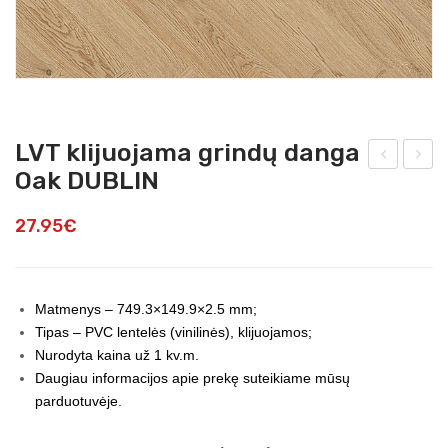
LVT klijuojama grindų danga
Oak DUBLIN
VT
FE
kliju
Wat
27.95
€
oja
erfa
ma
ll
grin
Teal
Matmenys – 749.3×149.9×2.5 mm;
dų
tap
Tipas – PVC lentelės (vinilinės), klijuojamos;
dan
eta
Nurodyta kaina už 1 kv.m.
ga
s
Daugiau informacijos apie prekę suteikiame mūsų
parduotuvėje.
Oak
MA