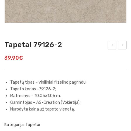
Tapetai 79126-2
ape
ape
39.90
€
tai
tai
790
791
82-
26-
Tapetų tipas – viniliniai flizelino pagrindu;
2
5
Tapeto kodas –79126-2;
Matmenys – 10.05×1.06 m.
Gamintojas – AS-Creation (Vokietija);
Nurodyta kaina už tapeto vienetą.
Kategorija:
Tapetai