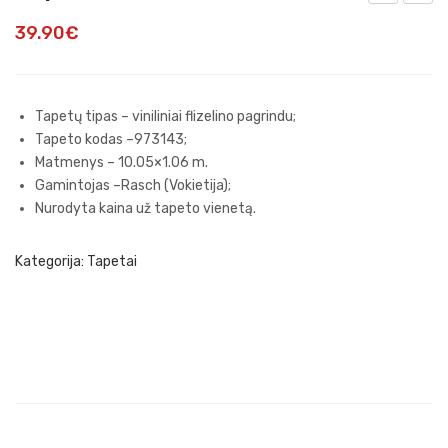
ape
ape
39.90
€
tai
tai
935
380
91-
39-
Tapetų tipas – viniliniai flizelino pagrindu;
2
3
Tapeto kodas –973143;
Matmenys – 10.05×1.06 m.
Gamintojas –Rasch (Vokietija);
Nurodyta kaina už tapeto vienetą.
Kategorija:
Tapetai