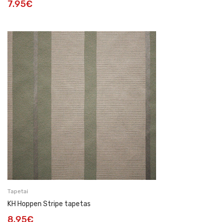
7.95
€
Tapetai
KH Hoppen Stripe tapetas
8.95
€