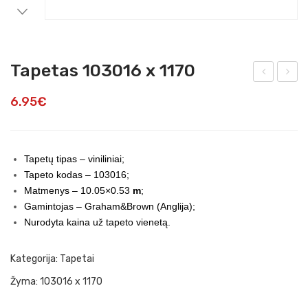
Tapetas 103016 x 1170
run
ape
6.95
€
tuo
tas
tos
20-
fas
759
Tapetų tipas – viniliniai;
ado
x
Tapeto kodas – 103016;
dail
42
Matmenys – 10.05×0.53
m
;
ylen
Gamintojas – Graham&Brown (Anglija);
Nurodyta kaina už tapeto vienetą.
tės
Sm
Kategorija:
Tapetai
art
Žyma:
103016 x 1170
Sid
e