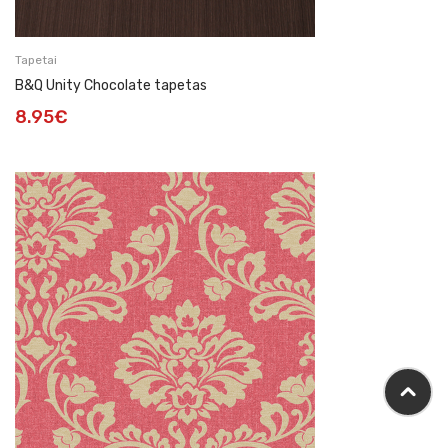
Tapetai
B&Q Unity Chocolate tapetas
8.95
€