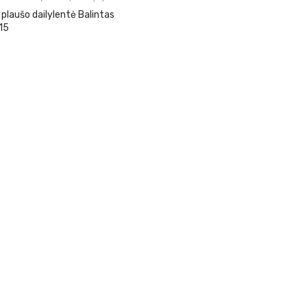
plaušo dailylentė Balintas
15
€