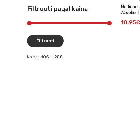
Medienos 
Filtruoti pagal kainą
Ąžuolas 1
10.95
Filtruoti
Kaina:
10€
—
20€