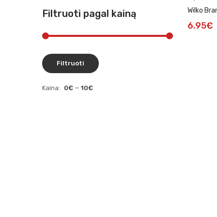
Wilko Bra
Filtruoti pagal kainą
6.95
€
Filtruoti
Kaina:
0€
—
10€