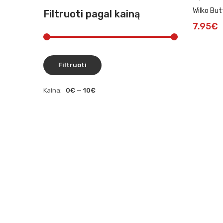
Wilko But
Filtruoti pagal kainą
7.95
€
Filtruoti
Kaina:
0€
—
10€