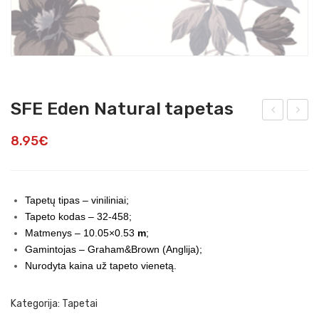
SFE Eden Natural tapetas
FC
FC
8.95
€
Lot
OL
us
Ala
Flo
nna
Tapetų tipas – viniliniai;
wer
h
Tapeto kodas – 32-458;
tap
Bla
Matmenys – 10.05×0.53
m
;
eta
ck/
Gamintojas – Graham&Brown (Anglija);
Nurodyta kaina už tapeto vienetą.
s
Red
tap
Kategorija:
Tapetai
eta