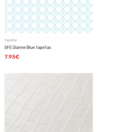
Tapetai
SFE Dianne Blue tapetas
7.95
€