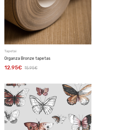
Tapetai
Organza Bronze tapetas
12.95
€
15.95
€