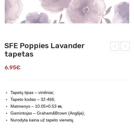
SFE Poppies Lavander
tapetas
rga
FE
nza
Bas
6.95
€
Bro
ket
nze
Wea
tap
ve
Tapetų tipas – viniliniai;
eta
Whi
Tapeto kodas – 32-466;
s
te
Matmenys – 10.05×0.53
m
;
tap
Gamintojas – Graham&Brown (Anglija);
Nurodyta kaina už tapeto vienetą.
eta
s