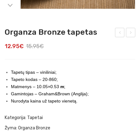
Organza Bronze tapetas
res
FE
12.95
€
15.95
€
co
Pop
But
pies
terf
Lav
Tapetų tipas – viniliniai;
lies
and
Tapeto kodas – 20-860;
Ora
er
Matmenys – 10.05×0.53
m
;
nge
tap
Gamintojas – Graham&Brown (Anglija);
Nurodyta kaina už tapeto vienetą.
tap
eta
eta
s
Kategorija:
Tapetai
s
Žyma:
Organza Bronze