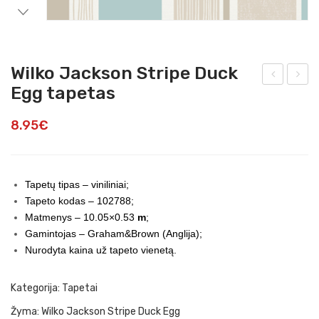
Wilko Jackson Stripe Duck
Egg tapetas
ilko
ape
Jac
tas
8.95
€
kso
829
n
03
Stri
Tapetų tipas – viniliniai;
pe
Tapeto kodas – 102788;
Neu
Matmenys – 10.05×0.53
m
;
tral
Gamintojas – Graham&Brown (Anglija);
Nurodyta kaina už tapeto vienetą.
tap
eta
Kategorija:
Tapetai
s
Žyma:
Wilko Jackson Stripe Duck Egg